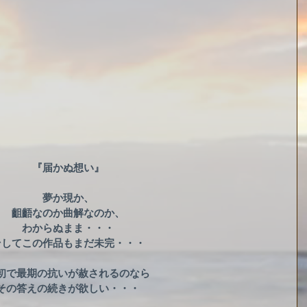
『届かぬ想い』
夢か現か、
齟齬なのか曲解なのか、
わからぬまま・・・
そしてこの作品もまだ未完・・・
初で最期の抗いが赦されるのなら
その答えの続きが欲しい・・・