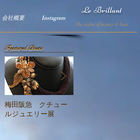
Le Brillant
会社概要
Instagram
The realm of beauty & luxe
Featured Posts
梅田阪急 クチュー
『クチュールジュエ
ルジュエリー展
リー展』阪急百貨
店 梅田店