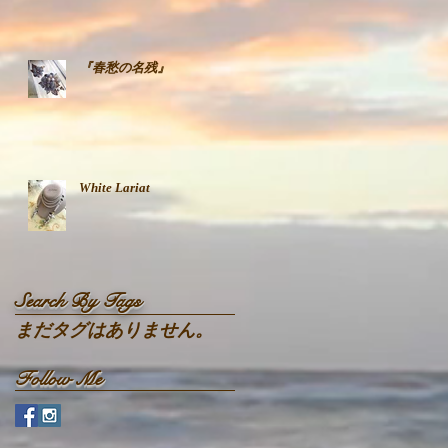
『春愁の名残』
White Lariat
Search By Tags
まだタグはありません。
Follow Me