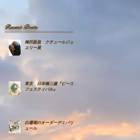
Recent Posts
梅田阪急 クチュールジュ
エリー展
東京 日本橋三越『ビーズ
フェスティバル』
白珊瑚のオーダーデミパリ
ュール