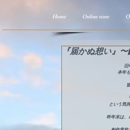
Home
Online store
O
『届かぬ想い』〜
旧
本年
という気
昨年末は、
創作意欲