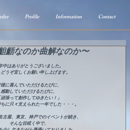
rder
Profile
Information
Contact
齟齬なのか曲解なのか〜
年中はありがとうございました。
もどうぞ宜しくお願い申し上げます。
皆様に喜んでいただけるたびに、
感動していただけるたびに、
「頑張って創作してゆきたい！」
持ちに只々支えられた一年でした・・・。
名古屋、東京、神戸でのイベントが続き、
そんな目眩く中で、
を少し欠きながら藻搔いておりました。