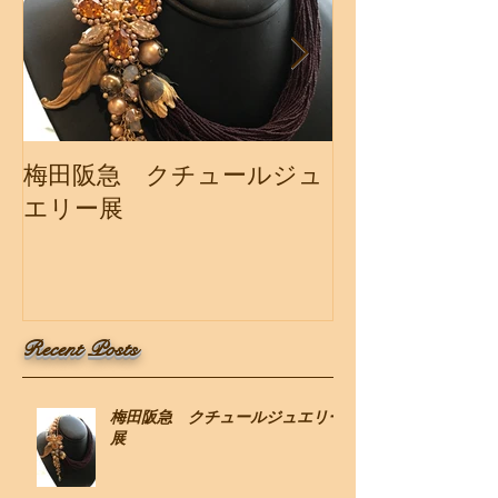
梅田阪急 クチュールジュ
『クチュール
エリー展
展』阪急百貨
Recent Posts
梅田阪急 クチュールジュエリー
展