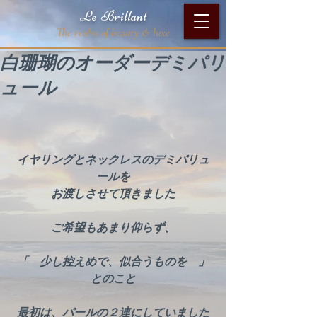
Le Brillant
The realm of beauty & luxe
白珊瑚のオーダーデミパリ
ュール
イヤリングとネックレスのデミパリュ
ールを
お渡しさせて頂きました
ご希望もあまり仰らず、
「　少し控えめで、似合うものを　」
とのこと
最初は、パールの２連にしていました