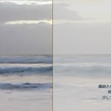
繊細さ
少し