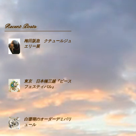
Recent Posts
梅田阪急 クチュールジュ
エリー展
東京 日本橋三越『ビーズ
フェスティバル』
白珊瑚のオーダーデミパリ
ュール