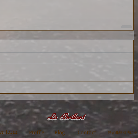
Le Brillant
der form
Profile
Blog
Contact
特定商取引法に基