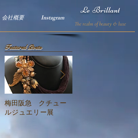
Le Brillant
会社概要
Instagram
The realm of beauty & luxe
Featured Posts
梅田阪急 クチュー
『クチュールジュエ
ルジュエリー展
リー展』阪急百貨
店 梅田店