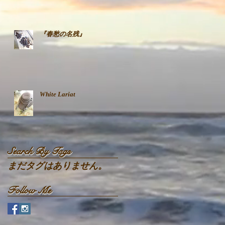
『春愁の名残』
White Lariat
Search By Tags
まだタグはありません。
Follow Me