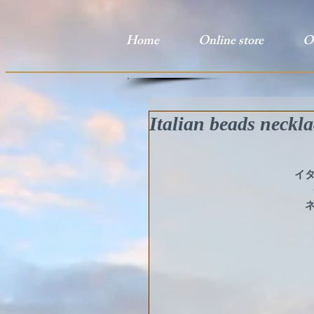
Home
Online store
O
Italian beads neck
イ